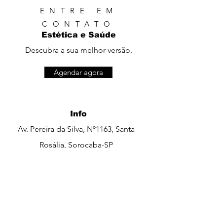
ENTRE EM
CONTATO
Estética e Saúde
Descubra a sua melhor versão.
Agendar agora
Info
Av. Pereira da Silva, Nº1163, Santa
Rosália, Sorocaba-SP
Horário de funcionamento
Seg. a Sex.: 09:00 às 20:00
Sáb:. 09:00 às 16:00​​
Dom.: Fechado