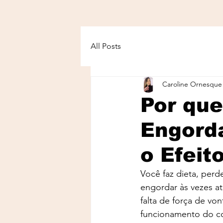
All Posts
Caroline Ornesque
Por qu
Engord
o Efeit
Você faz dieta, per
engordar às vezes a
falta de força de vo
funcionamento do c