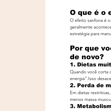
O que é o 
O efeito sanfona é o 
geralmente acontece
estratégia para man
Por que vo
de novo?
1. Dietas muit
Quando você corta c
energia”.Isso desac
2. Perda de 
Em dietas restritiv
menos massa muscula
3. Metabolis