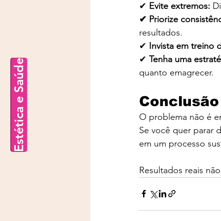
✔ 
Evite extremos: 
Di
✔ Priorize consistênc
resultados.
✔
 Invista em treino 
✔ 
Tenha uma estrat
Estética e Saúde
quanto emagrecer.
Conclusão
O problema não é em
Se você quer parar d
em um processo sust
Resultados reais não