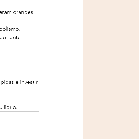
eram grandes 
bolismo.
portante 
idas e investir 
ilíbrio.