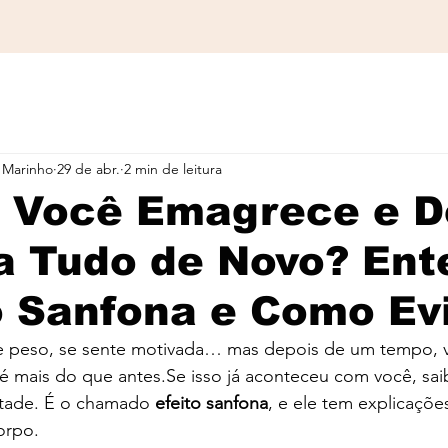
 Marinho
29 de abr.
2 min de leitura
e Você Emagrece e D
a Tudo de Novo? Ent
o Sanfona e Como Ev
de peso, se sente motivada… mas depois de um tempo, v
té mais do que 
antes.Se
 isso já aconteceu com você, sai
ntade. É o chamado 
efeito sanfona
, e ele tem explicações
orpo.