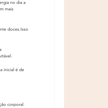
rgia no dia a 
m mais 
nte doces.Isso 
s 
itável.
inicial é de 
ão corporal.