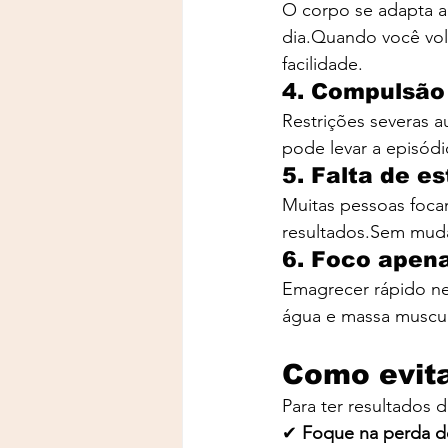
O corpo se adapta a
dia.Quando você vo
facilidade.
4. Compulsão 
Restrições severas a
pode levar a episódi
5. Falta de e
Muitas pessoas foc
resultados.Sem mudan
6. Foco apen
Emagrecer rápido nem
água e massa muscula
Como evita
Para ter resultados
✔
 Foque na perda d