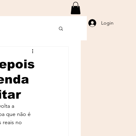
Login
epois
enda
itar
olta a 
ba que não é 
 reais no 