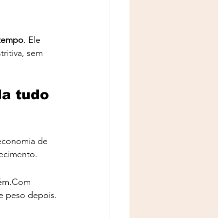
 tempo
. Ele 
ritiva, sem 
a tudo 
 economia de 
recimento.
ém.Com
de peso depois.