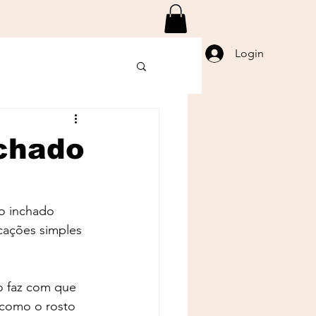
Login
nchado
o inchado 
cações simples 
o faz com que 
 como o rosto 