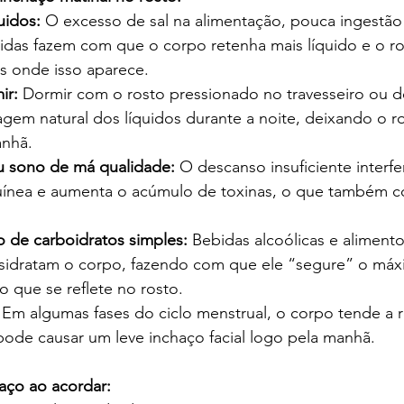
uidos: 
O excesso de sal na alimentação, pouca ingestão
idas fazem com que o corpo retenha mais líquido e o r
es onde isso aparece.
ir: 
Dormir com o rosto pressionado no travesseiro ou 
nagem natural dos líquidos durante a noite, deixando o r
anhã.
u sono de má qualidade: 
O descanso insuficiente interfe
uínea e aumenta o acúmulo de toxinas, o que também co
o de carboidratos simples: 
Bebidas alcoólicas e aliment
idratam o corpo, fazendo com que ele “segure” o máxi
o que se reflete no rosto.
 
Em algumas fases do ciclo menstrual, o corpo tende a r
 pode causar um leve inchaço facial logo pela manhã.
aço ao acordar: