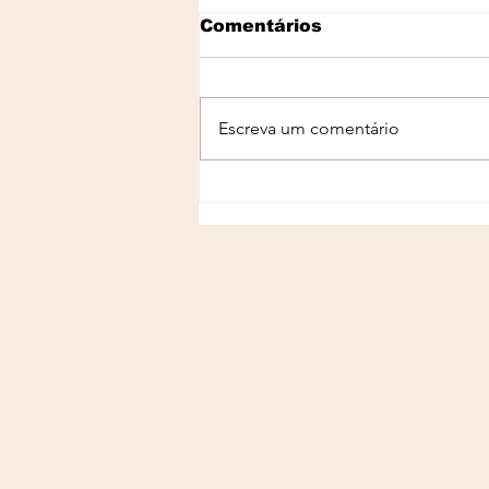
Comentários
Escreva um comentário
Cardio ou Musculação:
Qual Emagrece Mais?
Descubra Qual é o
Melhor Exercício para
Perder Gordura