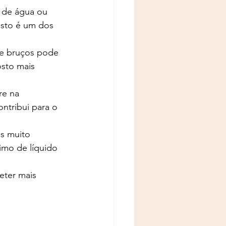
 de água ou 
osto é um dos 
de bruços pode 
osto mais 
re na 
ntribui para o 
os muito 
mo de líquido 
eter mais 