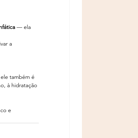
fática
 — ela 
var a 
, ele também é 
o, à hidratação 
sco e 