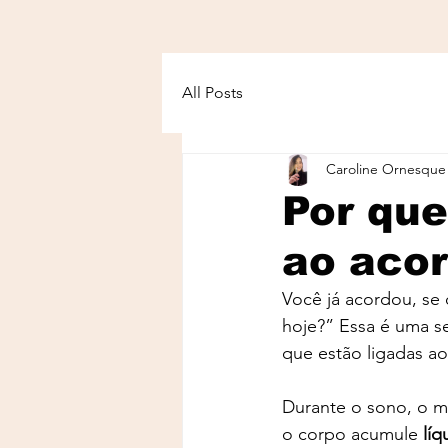
All Posts
Caroline Ornesque
Por que
ao aco
Você já acordou, se
hoje?” Essa é uma s
que estão ligadas a
Durante o sono, o me
o corpo acumule 
líq