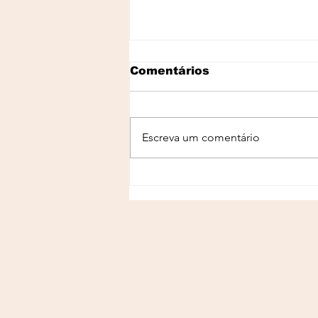
Comentários
Escreva um comentário
Os Exames Que Todo
Mundo Deveria Fazer
Antes de Emagrecer: O
Guia Completo Para
Começar com
Segurança