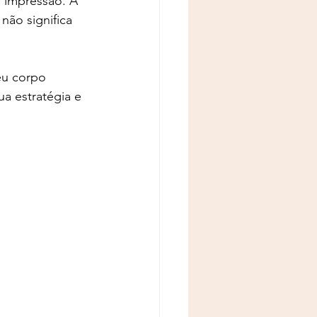
é impressão. A 
ão significa 
eu corpo 
a estratégia e 