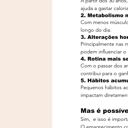
A partir dos 30 ano
ajuda a gastar calor
2. Metabolismo m
Com menos músculo 
longo do dia.
3. Alterações h
Principalmente nas 
podem influenciar o 
4. Rotina mais s
Com o passar dos ano
contribui para o ga
5. Hábitos acum
Pequenos hábitos ao
impactam diretament
Mas é possív
Sim,  e isso é import
O emagrecimento con