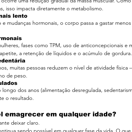
s, ocorre uma redução gradual da massa muscular. Como
ias, isso impacta diretamente o metabolismo.
ais lento
e mudanças hormonais, o corpo passa a gastar menos 
ormonais
mulheres, fases como TPM, uso de anticoncepcionais e
apetite, a retenção de líquidos e o acúmulo de gordura.
edentária
s, muitas pessoas reduzem o nível de atividade física 
nho de peso.
ulados
 longo dos anos (alimentação desregulada, sedentarismo
e o resultado.
el emagrecer em qualquer idade?
ante deixar claro.
tinua sendo possível em qualquer fase da vida. O que