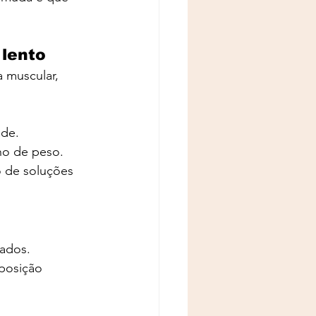
lento
 muscular, 
ade.
ho de peso.
 de soluções 
tados.
posição 