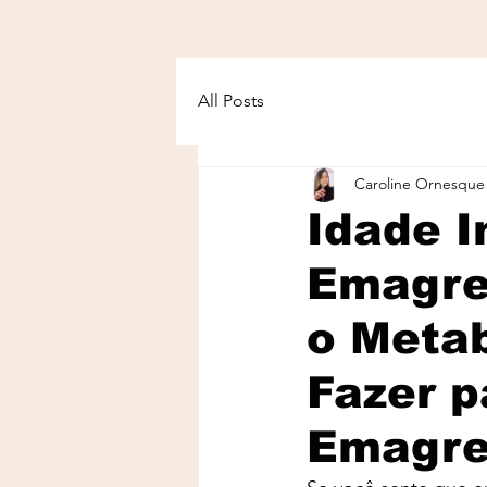
All Posts
Caroline Ornesque
Idade I
Emagre
o Meta
Fazer p
Emagr