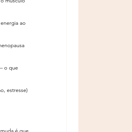
 o músculo 
energia ao 
 menopausa 
— o que 
, estresse) 
 muda é que 