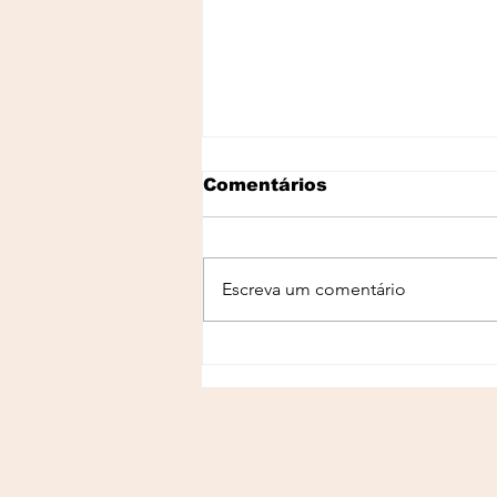
Comentários
Escreva um comentário
Os Exames Que Todo
Mundo Deveria Fazer
Antes de Emagrecer: O
Guia Completo Para
Começar com
Segurança