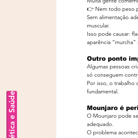
Muita gente comemor
👉 Nem todo peso p
Sem alimentação ade
muscular.
Isso pode causar: fl
aparência “murcha” 
Outro ponto im
Algumas pessoas cr
só conseguem contro
Por isso, o trabalho
fundamental.
Estética e Saúde
Mounjaro é per
O Mounjaro pode se
adequado.
O problema acontec