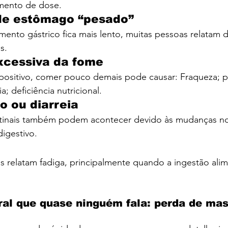
mento de dose.
de estômago “pesado”
ento gástrico fica mais lento, muitas pessoas relatam 
s.
xcessiva da fome
ositivo, comer pouco demais pode causar: Fraqueza; p
; deficiência nutricional.
o ou diarreia
stinais também podem acontecer devido às mudanças n
igestivo.
 relatam fadiga, principalmente quando a ingestão alime
eral que quase ninguém fala: perda de mas