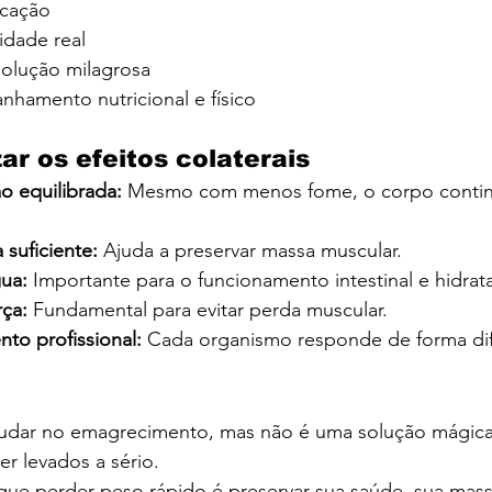
icação
dade real
solução milagrosa
nhamento nutricional e físico
r os efeitos colaterais
o equilibrada:
 Mesmo com menos fome, o corpo contin
suficiente:
 Ajuda a preservar massa muscular.
ua: 
Importante para o funcionamento intestinal e hidrat
ça: 
Fundamental para evitar perda muscular.
o profissional: 
Cada organismo responde de forma dif
dar no emagrecimento, mas não é uma solução mágica 
er levados a sério.
que perder peso rápido é preservar sua saúde, sua mass