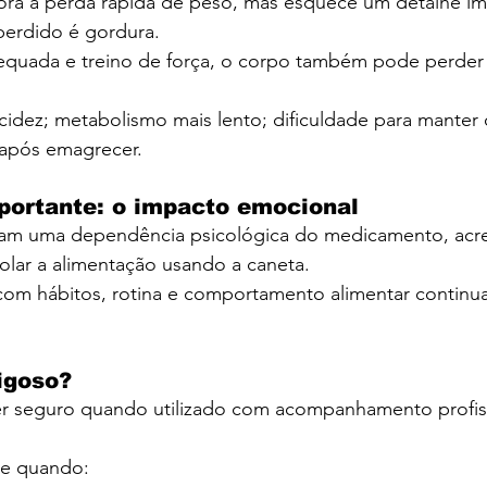
a a perda rápida de peso, mas esquece um detalhe im
erdido é gordura.
quada e treino de força, o corpo também pode perder
acidez; metabolismo mais lento; dificuldade para manter 
após emagrecer.
portante: o impacto emocional
iam uma dependência psicológica do medicamento, acr
lar a alimentação usando a caneta.
 com hábitos, rotina e comportamento alimentar continu
igoso?
r seguro quando utilizado com acompanhamento profiss
e quando: