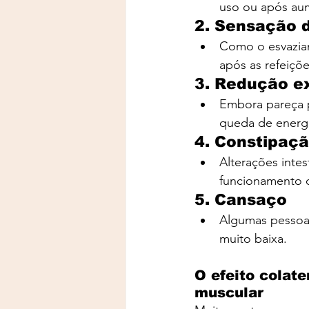
uso ou após au
2. Sensação 
Como o esvaziam
após as refeiçõe
3. Redução e
Embora pareça p
queda de energia
4. Constipaçã
Alterações inte
funcionamento d
5. Cansaço
Algumas pessoas
muito baixa.
O efeito colat
muscular