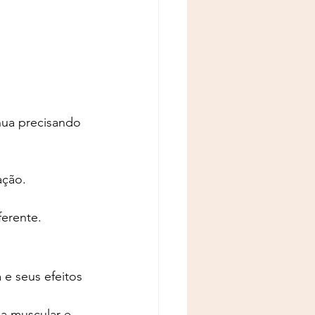
ua precisando 
ação.
erente.
e seus efeitos 
a muscular e 