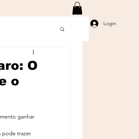
Login
aro: O
e o
mento ganhar 
 pode trazer 