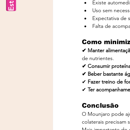
Existe automed
Uso sem necessi
Expectativa de 
Falta de acompa
Como minimiza
✔ Manter alimentaçã
de nutrientes.
✔ Consumir proteína 
✔ Beber bastante ág
✔ 
Fazer treino de for
✔ 
Ter acompanhament
Conclusão
O Mounjaro pode aju
colaterais precisam s
Mais importante do 