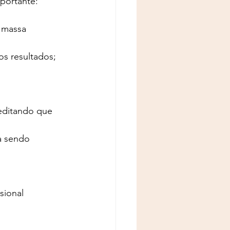
portante:
 massa 
os resultados; 
editando que 
a sendo 
ional 