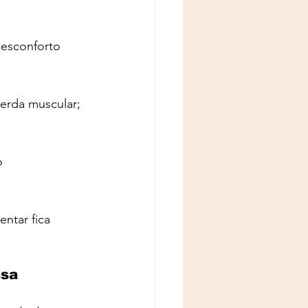
desconforto 
erda muscular; 
o 
ntar fica 
sa 