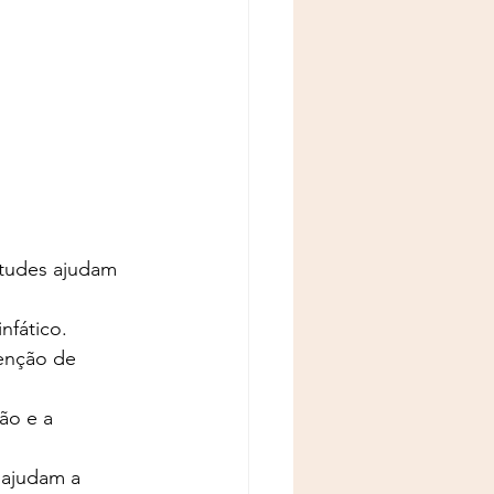
itudes ajudam 
nfático.
enção de 
ão e a 
 ajudam a 