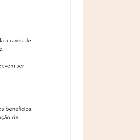
a através de 
e.
devem ser 
s benefícios:
nção de 