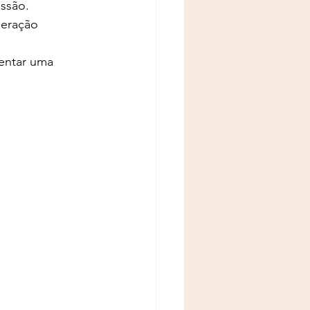
essão.
eração 
entar uma 