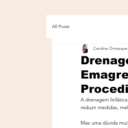
All Posts
Caroline Ornesque
Drenage
Emagre
Proced
A drenagem linfátic
reduzir medidas, mel
Mas uma dúvida mui