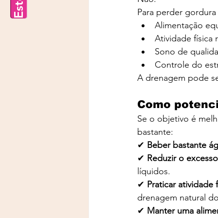
Para perder gordura 
Alimentação equ
Atividade física 
Sono de qualid
Controle do est
A drenagem pode ser
Como potencia
Se o objetivo é melh
bastante:
✔
 Beber bastante ág
✔ 
Reduzir o excesso
líquidos.
✔ 
Praticar atividade f
drenagem natural d
✔ 
Manter uma alimen