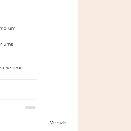
omo um 
ar uma 
na-se uma 
Ver tudo