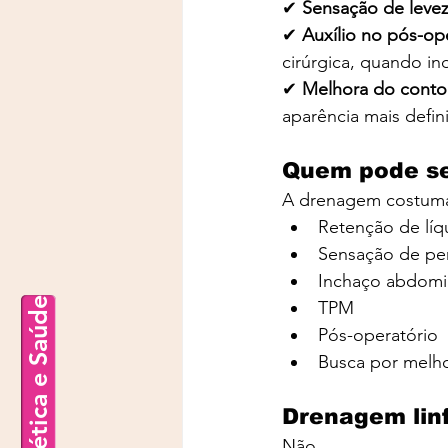
✔ 
Sensação de levez
✔
 Auxílio no pós-ope
cirúrgica, quando in
✔ 
Melhora do contor
aparência mais defin
Quem pode se
A drenagem costuma
Retenção de líq
Sensação de pe
Inchaço abdomi
Estética e Saúde
TPM
Pós-operatório
Busca por melho
Drenagem linf
Não.