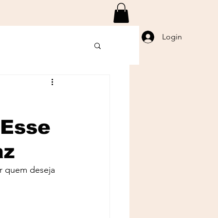
Login
 Esse
az
r quem deseja 