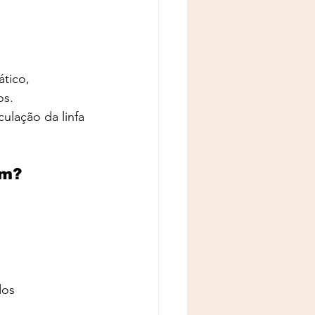
tico, 
os.
ulação da linfa 
em?
dos 