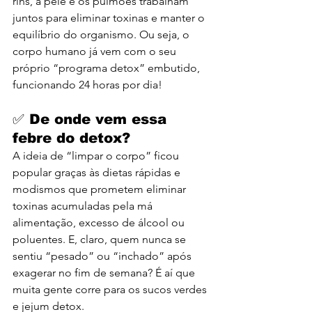
rins, a pele e os pulmões trabalham 
juntos para eliminar toxinas e manter o 
equilíbrio do organismo. Ou seja, o 
corpo humano já vem com o seu 
próprio “programa detox” embutido, 
funcionando 24 horas por dia!
✅ De onde vem essa 
febre do detox?
A ideia de “limpar o corpo” ficou 
popular graças às dietas rápidas e 
modismos que prometem eliminar 
toxinas acumuladas pela má 
alimentação, excesso de álcool ou 
poluentes. E, claro, quem nunca se 
sentiu “pesado” ou “inchado” após 
exagerar no fim de semana? É aí que 
muita gente corre para os sucos verdes 
e jejum detox.