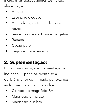
Inclua mais desses alimentos na sua 
alimentação:
Abacate
Espinafre e couve
Amêndoas, castanha-do-pará e 
nozes
Sementes de abóbora e gergelim
Banana
Cacau puro
Feijão e grão-de-bico
2. Suplementação:
Em alguns casos, a suplementação é 
indicada — principalmente se a 
deficiência for confirmada por exames. 
As formas mais comuns incluem:
Cloreto de magnésio P.A.
Magnésio dimalato
Magnésio quelato