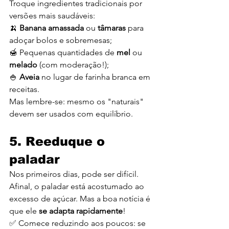
Troque ingredientes tradicionais por 
versões mais saudáveis:
🍌 
Banana amassada
 ou 
tâmaras
 para 
adoçar bolos e sobremesas;
🍯 Pequenas quantidades de 
mel
 ou 
melado
 (com moderação!);
🍚 
Aveia
 no lugar de farinha branca em 
receitas.
Mas lembre-se: mesmo os "naturais" 
devem ser usados com equilíbrio.
5. Reeduque o 
paladar
Nos primeiros dias, pode ser difícil. 
Afinal, o paladar está acostumado ao 
excesso de açúcar. Mas a boa notícia é 
que ele 
se adapta rapidamente
!
✅ Comece reduzindo aos poucos: se 