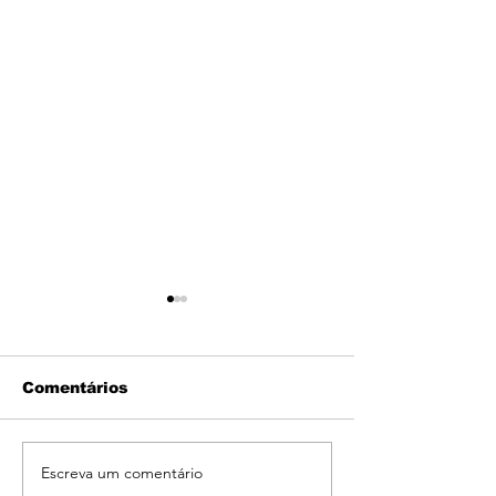
Comentários
Escreva um comentário
Os Exames Que Todo
Quanto Temp