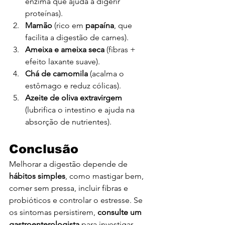
enzima que ajuda a digerir 
proteínas).
Mamão
 (rico em 
papaína
, que 
facilita a digestão de carnes).
Ameixa e ameixa seca
 (fibras + 
efeito laxante suave).
Chá de camomila
 (acalma o 
estômago e reduz cólicas).
Azeite de oliva extravirgem
(lubrifica o intestino e ajuda na 
absorção de nutrientes).
Conclusão
Melhorar a digestão depende de 
hábitos simples
, como mastigar bem, 
comer sem pressa, incluir fibras e 
probióticos e controlar o estresse. Se 
os sintomas persistirem, 
consulte um 
gastroenterologista
 para investigar 