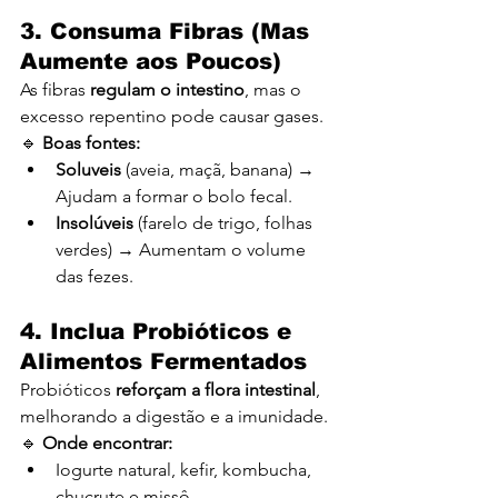
3. Consuma Fibras (Mas 
Aumente aos Poucos)
As fibras 
regulam o intestino
, mas o 
excesso repentino pode causar gases.
🔹 
Boas fontes:
Soluveis
 (aveia, maçã, banana) → 
Ajudam a formar o bolo fecal.
Insolúveis
 (farelo de trigo, folhas 
verdes) → Aumentam o volume 
das fezes.
4. Inclua Probióticos e 
Alimentos Fermentados
Probióticos 
reforçam a flora intestinal
, 
melhorando a digestão e a imunidade.
🔹 
Onde encontrar:
Iogurte natural, kefir, kombucha, 
chucrute e missô.