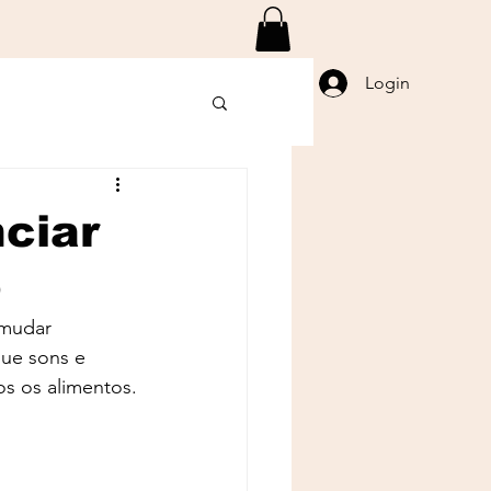
Login
ciar
o
 mudar 
ue sons e 
os os alimentos.