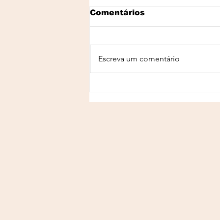
Comentários
Escreva um comentário
Cardio ou Musculação:
Qual Emagrece Mais?
Descubra Qual é o
Melhor Exercício para
Perder Gordura