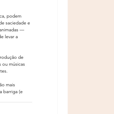
ica, podem 
de saciedade e 
e animadas — 
e levar a 
produção de 
s ou músicas 
tes.
ão mais 
 barriga (e 