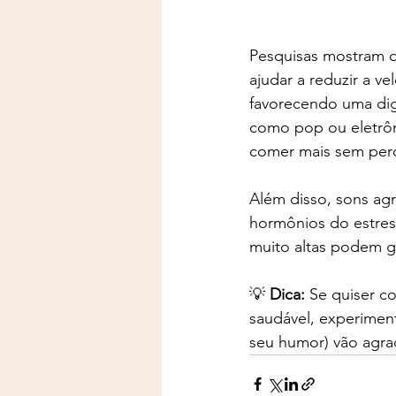
Pesquisas mostram q
ajudar a reduzir a 
favorecendo uma dig
como pop ou eletrôn
comer mais sem per
Além disso, sons ag
hormônios do estres
muito altas podem ge
💡 
Dica:
 Se quiser c
saudável, experimente
seu humor) vão agra