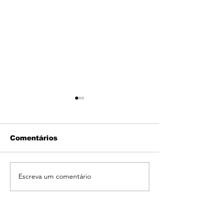
Comentários
Escreva um comentário
Quanto Tempo Posso
Por Que Você
Usar Mounjaro?
Cansado Me
Entenda Quando o
Dormindo Be
Tratamento Deve Ser
Possíveis Ca
Mantido
Que Você Pre