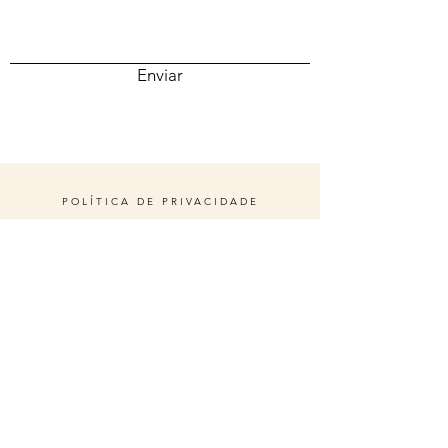
Enviar
POLÍTICA DE PRIVACIDADE
POLÍTICA DE COOKIES
TERMOS E CONDIÇÕES
© 2035 POR ESTÉTICA E SAÚDE.
ORGULHOSAMENTE CRIADO
COM
WIX.COM